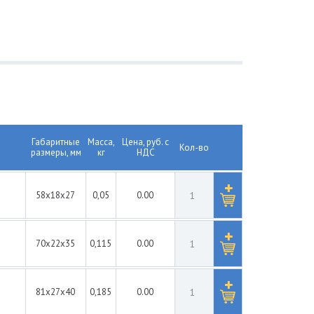
Габаритные
Масса,
Цена, руб. с
Кол-во
размеры, мм
кг
НДС
58x18x27
0,05
0.00
70x22x35
0,115
0.00
81x27x40
0,185
0.00