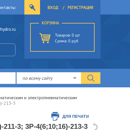
онтакты
ВХОД
/
РЕГИСТРАЦИЯ
КОРЗИНА
ydro.ru
Товаров:
0
шт
Сумма:
0
руб
по всему сайту
матическим и электропневматическим
6)-213-3
ДЛЯ ПЕЧАТИ
211-3; 3Р-4(6;10;16)-213-3