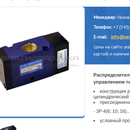
Менеджер:
Низовц
Телефон:
+7 (343)
E-mail:
info@new
Цены на сайте ука
картой) и наличие
Распределител
управлением тип
конструкция 
цилиндрический 
присоединени
- 3Р-4(6; 10; 16)…
условный прохо