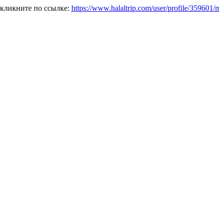
 кликните по ссылке:
https://www.halaltrip.com/user/profile/359601/